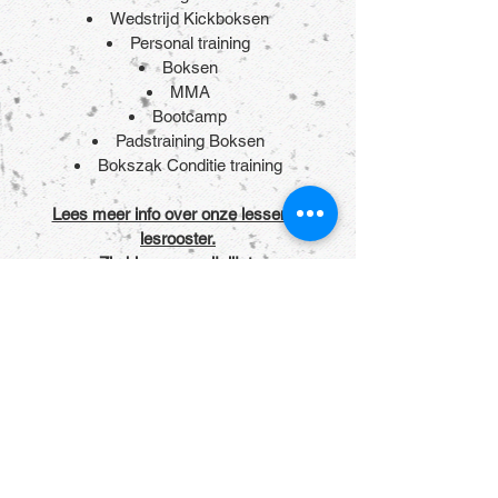
Wedstrijd Kickboksen
Personal training
Boksen
MMA
Bootcamp
Padstraining Boksen
Bokszak Conditie training
Lees meer info over onze lessen &
lesrooster.
Zie hier onze prijslijst.
Kom langs
om
de sfeer te proeven!
Sportgroetjes van Team Ling Ho
Nadirah de Ling, Menno van Roosmalen,
John de Ling, Deddy de Ling, Kim
Raeymaeckers, Bas Coolen, Daan Duijs,
Nick van Linder, Mehdi Ben Merieme,