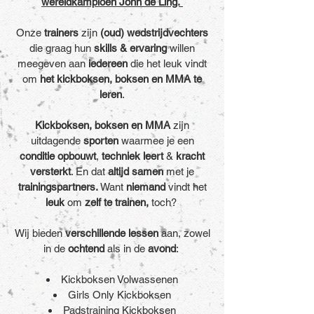
wereldkampioen John de Ling.
Onze
trainers
zijn
(oud) wedstrijdvechters
die graag hun
skills & ervaring
willen
meegeven aan
iedereen
die het leuk vindt
om
het kickboksen, boksen en MMA te
leren
.
Kickboksen, boksen en MMA
zijn
uitdagende
sporten
waarmee je een
conditie opbouwt
,
techniek leert
&
kracht
versterkt
. En dat
altijd samen
met je
trainingspartners.
Want
niemand
vindt het
leuk
om
zelf te trainen,
toch?
Wij bieden
verschillende lessen
aan, zowel
in de
ochtend
als in de
avond
:
Kickboksen Volwassenen
Girls Only Kickboksen
Padstraining Kickboksen