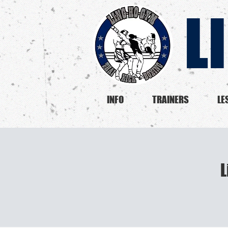
L
INFO
TRAINERS
LE
L