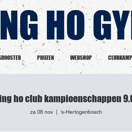
ING HO G
SROOSTER
PRIJZEN
WEBSHOP
CLUBKAMP
ing ho club kampioenschappen 9.
za 08 nov
  |  
's-Hertogenbosch